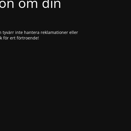
ion om din
 tyvärr inte hantera reklamationer eller
ck för ert förtroende!