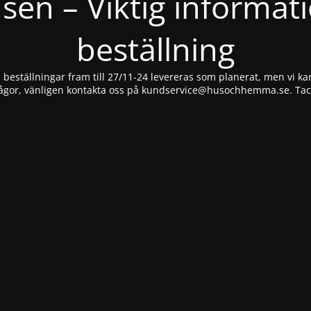
nsen – Viktig informat
beställning
beställningar fram till 27/11-24 levereras som planerat, men vi kan
ågor, vänligen kontakta oss på
kundservice@husochhemma.se
. Ta