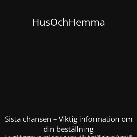
HusOchHemma
Sista chansen – Viktig information om
din beställning
Husochhemma.se avslutar sin resa. Alla beställningar fram till