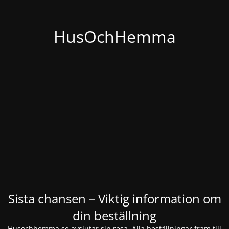
HusOchHemma
Sista chansen – Viktig information om
din beställning
Husochhemma.se avslutar sin resa. Alla beställningar fram till