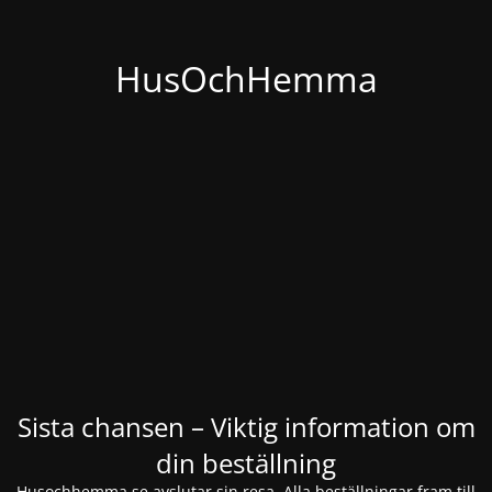
HusOchHemma
Sista chansen – Viktig information om
din beställning
Husochhemma.se avslutar sin resa. Alla beställningar fram till