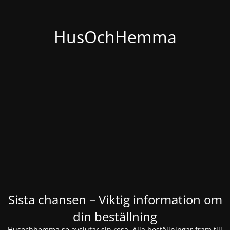
HusOchHemma
Sista chansen – Viktig information om
din beställning
Husochhemma.se avslutar sin resa. Alla beställningar fram till