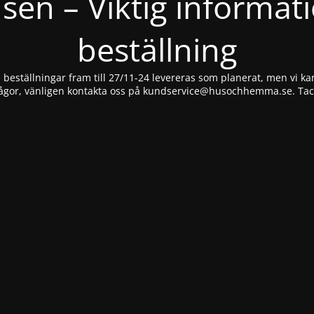
nsen – Viktig informat
beställning
beställningar fram till 27/11-24 levereras som planerat, men vi kan
ågor, vänligen kontakta oss på
kundservice@husochhemma.se
. Ta