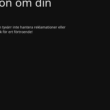
ion om din
 tyvärr inte hantera reklamationer eller
ck för ert förtroende!