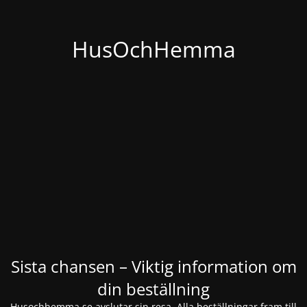
HusOchHemma
Sista chansen – Viktig information om
din beställning
Husochhemma.se avslutar sin resa. Alla beställningar fram till