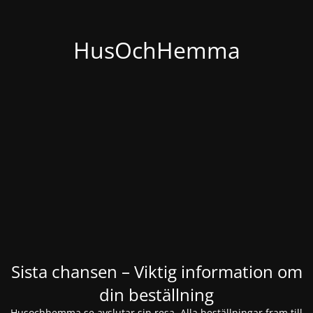
HusOchHemma
Sista chansen – Viktig information om
din beställning
Husochhemma.se avslutar sin resa. Alla beställningar fram till