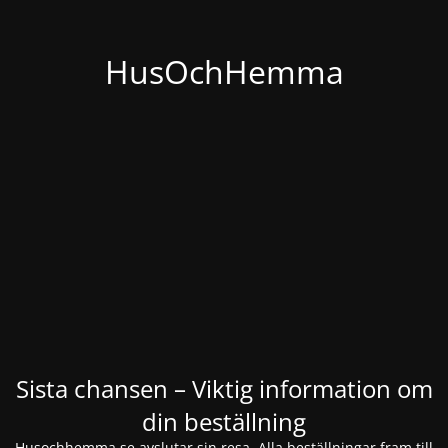
HusOchHemma
Sista chansen – Viktig information om
din beställning
Husochhemma.se avslutar sin resa. Alla beställningar fram till