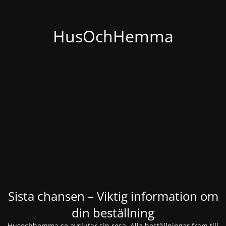
HusOchHemma
Sista chansen – Viktig information om
din beställning
Husochhemma.se avslutar sin resa. Alla beställningar fram till