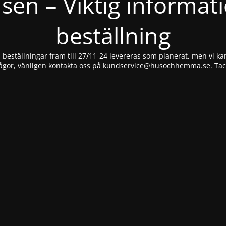
nsen – Viktig informat
beställning
beställningar fram till 27/11-24 levereras som planerat, men vi kan
ågor, vänligen kontakta oss på
kundservice@husochhemma.se
. Ta