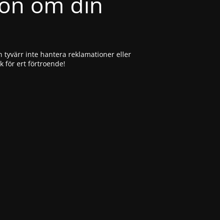
ion om din
 tyvärr inte hantera reklamationer eller
ck för ert förtroende!