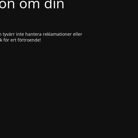
ion om din
 tyvärr inte hantera reklamationer eller
ck för ert förtroende!