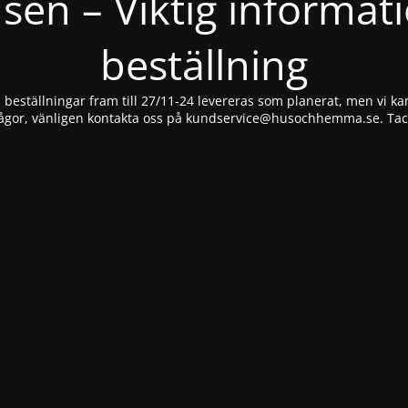
nsen – Viktig informat
beställning
beställningar fram till 27/11-24 levereras som planerat, men vi kan
ågor, vänligen kontakta oss på
kundservice@husochhemma.se
. Ta