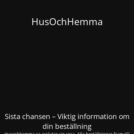
HusOchHemma
Sista chansen – Viktig information om
din beställning
Husochhemma.se avslutar sin resa. Alla beställningar fram till