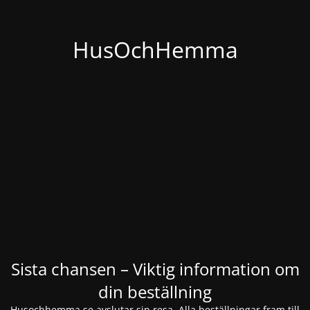
HusOchHemma
Sista chansen – Viktig information om
din beställning
Husochhemma.se avslutar sin resa. Alla beställningar fram till