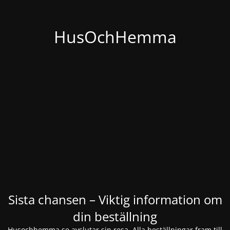
HusOchHemma
Sista chansen – Viktig information om
din beställning
Husochhemma.se avslutar sin resa. Alla beställningar fram till