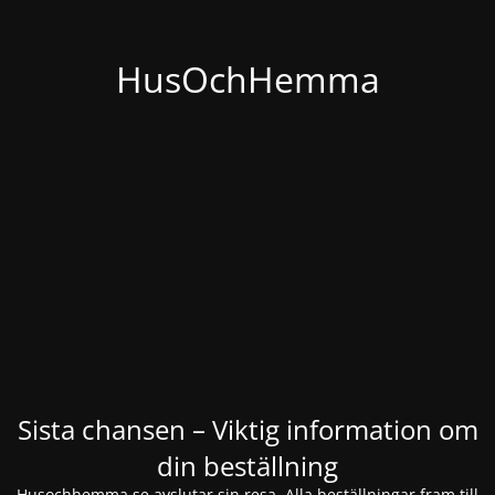
HusOchHemma
Sista chansen – Viktig information om
din beställning
Husochhemma.se avslutar sin resa. Alla beställningar fram till