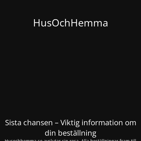
HusOchHemma
Sista chansen – Viktig information om
din beställning
Husochhemma.se avslutar sin resa. Alla beställningar fram till