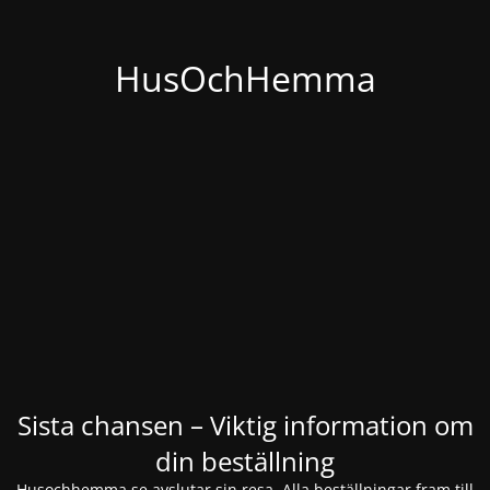
HusOchHemma
Sista chansen – Viktig information om
din beställning
Husochhemma.se avslutar sin resa. Alla beställningar fram till