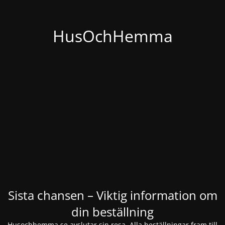
HusOchHemma
Sista chansen – Viktig information om
din beställning
Husochhemma.se avslutar sin resa. Alla beställningar fram till