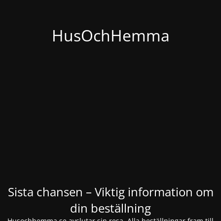
HusOchHemma
Sista chansen – Viktig information om
din beställning
Husochhemma.se avslutar sin resa. Alla beställningar fram till