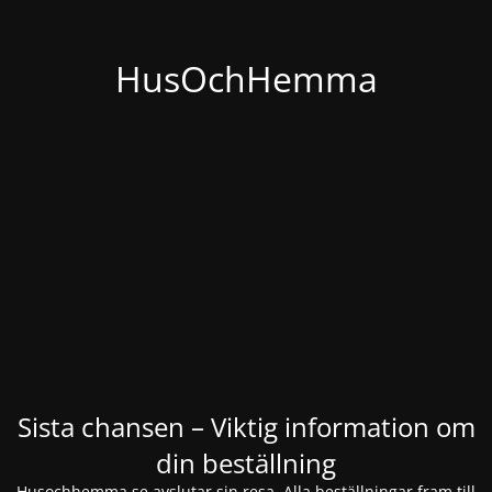
HusOchHemma
Sista chansen – Viktig information om
din beställning
Husochhemma.se avslutar sin resa. Alla beställningar fram till