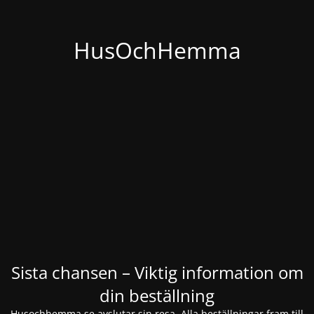
HusOchHemma
Sista chansen – Viktig information om
din beställning
Husochhemma.se avslutar sin resa. Alla beställningar fram till