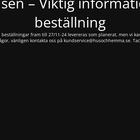
nsen – Viktig informat
beställning
beställningar fram till 27/11-24 levereras som planerat, men vi kan
ågor, vänligen kontakta oss på
kundservice@husochhemma.se
. Ta