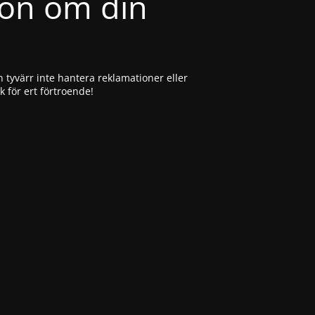
ion om din
 tyvärr inte hantera reklamationer eller
ck för ert förtroende!