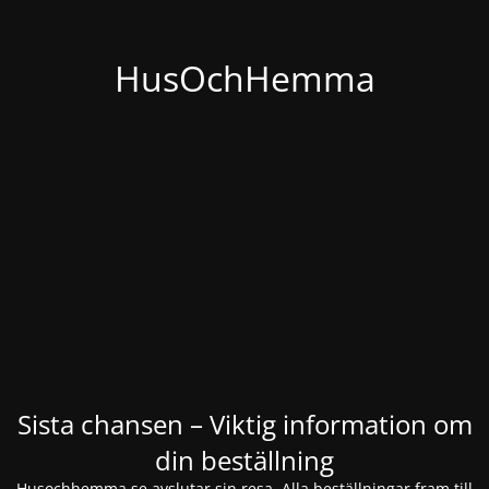
HusOchHemma
Sista chansen – Viktig information om
din beställning
Husochhemma.se avslutar sin resa. Alla beställningar fram till