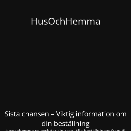
HusOchHemma
Sista chansen – Viktig information om
din beställning
Husochhemma.se avslutar sin resa. Alla beställningar fram till