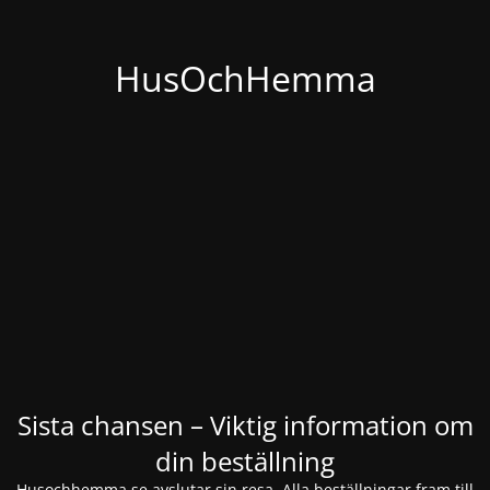
HusOchHemma
Sista chansen – Viktig information om
din beställning
Husochhemma.se avslutar sin resa. Alla beställningar fram till