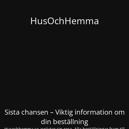
HusOchHemma
Sista chansen – Viktig information om
din beställning
Husochhemma.se avslutar sin resa. Alla beställningar fram till