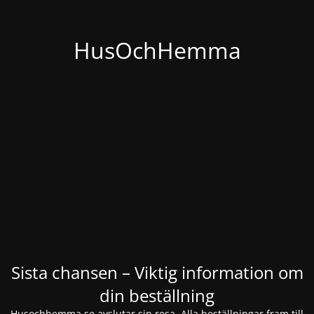
HusOchHemma
Sista chansen – Viktig information om
din beställning
Husochhemma.se avslutar sin resa. Alla beställningar fram till