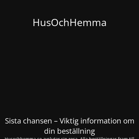
HusOchHemma
Sista chansen – Viktig information om
din beställning
Husochhemma.se avslutar sin resa. Alla beställningar fram till