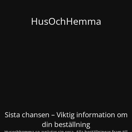
HusOchHemma
Sista chansen – Viktig information om
din beställning
Husochhemma.se avslutar sin resa. Alla beställningar fram till