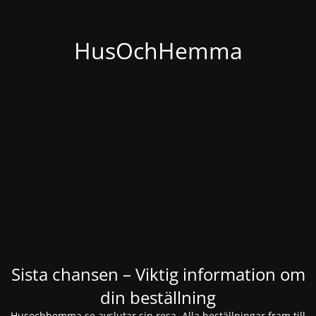
HusOchHemma
Sista chansen – Viktig information om
din beställning
Husochhemma.se avslutar sin resa. Alla beställningar fram till