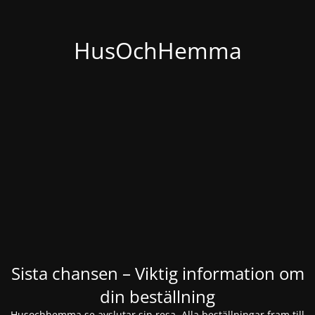
HusOchHemma
Sista chansen – Viktig information om
din beställning
Husochhemma.se avslutar sin resa. Alla beställningar fram till