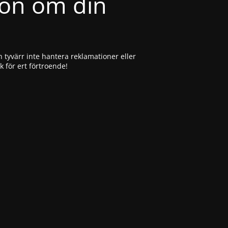
ion om din
 tyvärr inte hantera reklamationer eller
ck för ert förtroende!