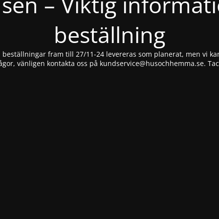
nsen – Viktig informat
beställning
beställningar fram till 27/11-24 levereras som planerat, men vi kan
ågor, vänligen kontakta oss på
kundservice@husochhemma.se
. Ta