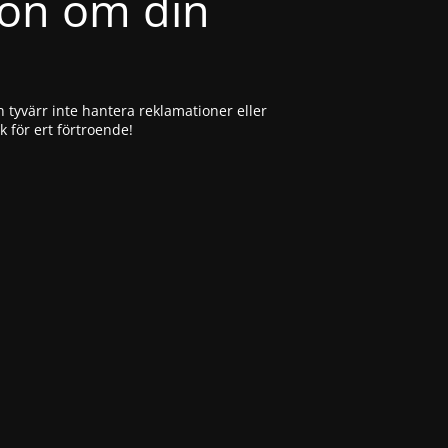
ion om din
 tyvärr inte hantera reklamationer eller
ck för ert förtroende!