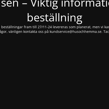
nsen – Viktig informat
beställning
beställningar fram till 27/11-24 levereras som planerat, men vi kan
ågor, vänligen kontakta oss på
kundservice@husochhemma.se
. Ta