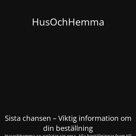
HusOchHemma
Sista chansen – Viktig information om
din beställning
Husochhemma.se avslutar sin resa. Alla beställningar fram till