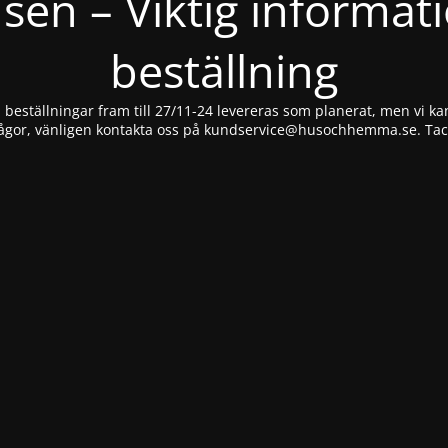
nsen – Viktig informat
beställning
beställningar fram till 27/11-24 levereras som planerat, men vi kan
ågor, vänligen kontakta oss på
kundservice@husochhemma.se
. Ta