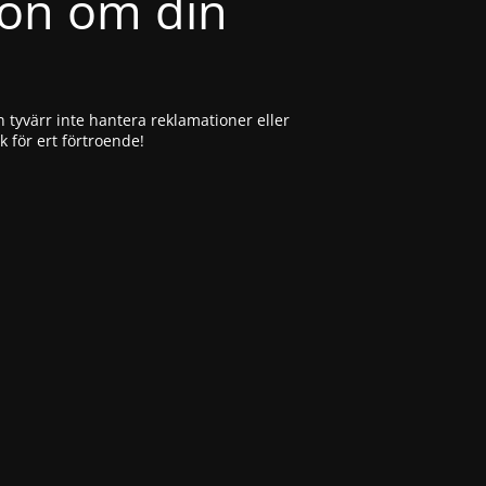
ion om din
 tyvärr inte hantera reklamationer eller
ck för ert förtroende!