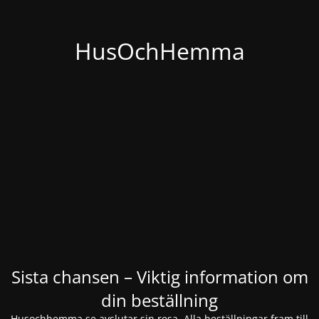
HusOchHemma
Sista chansen – Viktig information om
din beställning
Husochhemma.se avslutar sin resa. Alla beställningar fram till