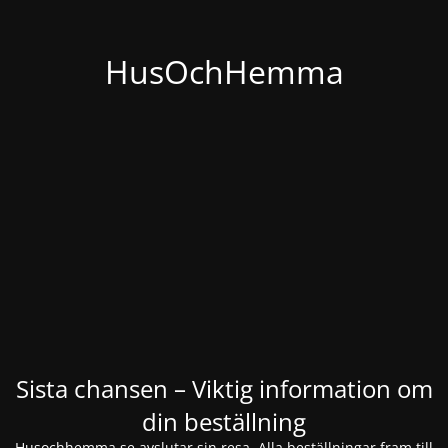
HusOchHemma
Sista chansen – Viktig information om
din beställning
Husochhemma.se avslutar sin resa. Alla beställningar fram till