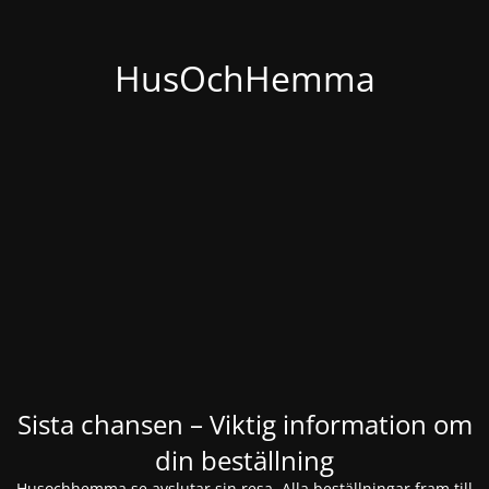
HusOchHemma
Sista chansen – Viktig information om
din beställning
Husochhemma.se avslutar sin resa. Alla beställningar fram till