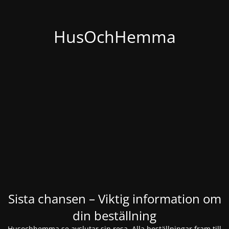
HusOchHemma
Sista chansen – Viktig information om
din beställning
Husochhemma.se avslutar sin resa. Alla beställningar fram till