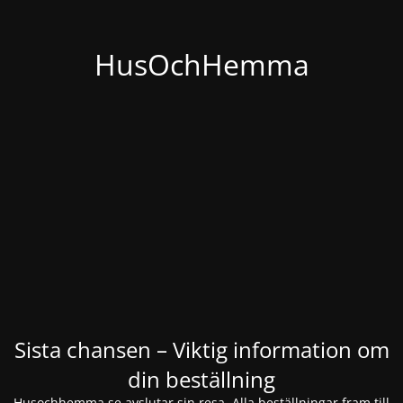
HusOchHemma
Sista chansen – Viktig information om
din beställning
Husochhemma.se avslutar sin resa. Alla beställningar fram till