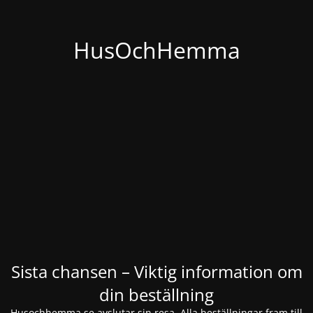
HusOchHemma
Sista chansen – Viktig information om
din beställning
Husochhemma.se avslutar sin resa. Alla beställningar fram till