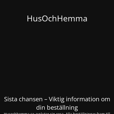
HusOchHemma
Sista chansen – Viktig information om
din beställning
Husochhemma.se avslutar sin resa. Alla beställningar fram till