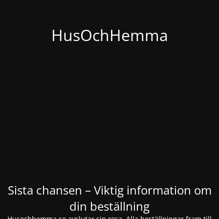
HusOchHemma
Sista chansen – Viktig information om
din beställning
Husochhemma.se avslutar sin resa. Alla beställningar fram till