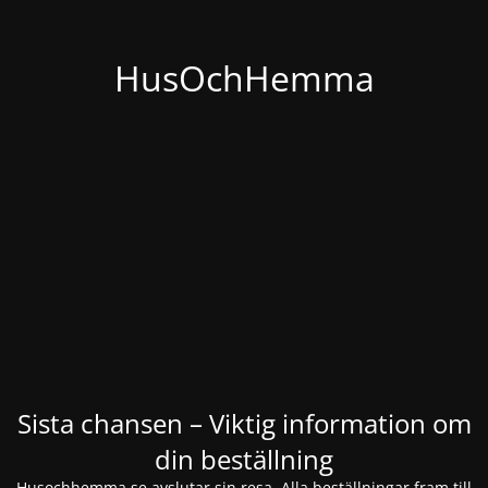
HusOchHemma
Sista chansen – Viktig information om
din beställning
Husochhemma.se avslutar sin resa. Alla beställningar fram till