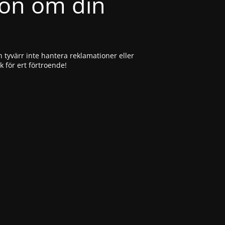
ion om din
 tyvärr inte hantera reklamationer eller
ck för ert förtroende!