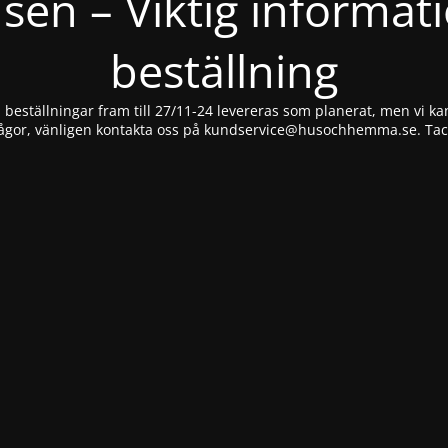
nsen – Viktig informat
beställning
beställningar fram till 27/11-24 levereras som planerat, men vi kan
ågor, vänligen kontakta oss på
kundservice@husochhemma.se
. Ta