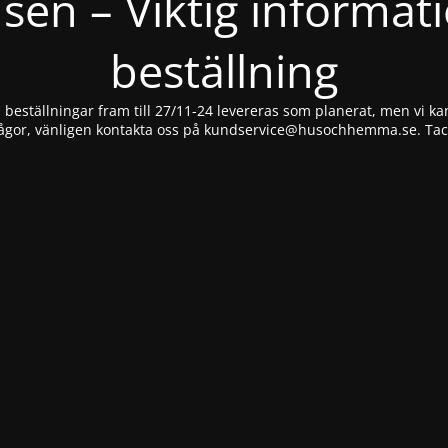
nsen – Viktig informat
beställning
beställningar fram till 27/11-24 levereras som planerat, men vi kan
ågor, vänligen kontakta oss på
kundservice@husochhemma.se
. Ta