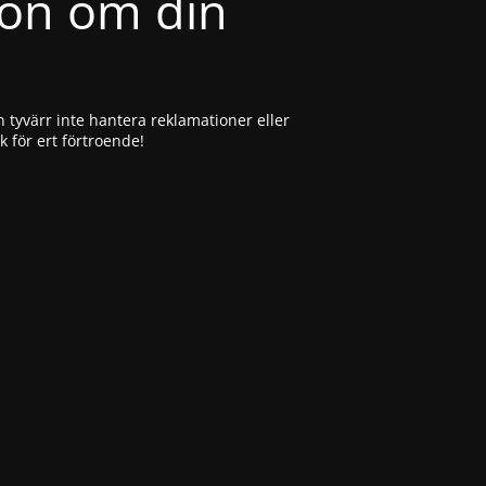
ion om din
 tyvärr inte hantera reklamationer eller
ck för ert förtroende!