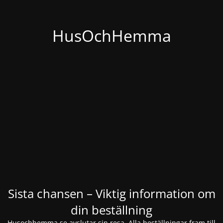
HusOchHemma
Sista chansen – Viktig information om
din beställning
Husochhemma.se avslutar sin resa. Alla beställningar fram till