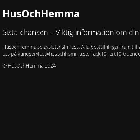
HusOchHemma
Sista chansen – Viktig information om din
Husochhemma.se avslutar sin resa. Alla beställningar fram till 
oss på
kundservice@husochhemma.se
. Tack för ert förtroend
© HusOchHemma 2024