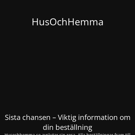
HusOchHemma
Sista chansen – Viktig information om
din beställning
Husochhemma.se avslutar sin resa. Alla beställningar fram till